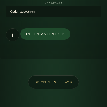
Kundenbewertungen
LANGUAGES
IntoTheWild
IN DEN WARENKORB
Mag
#1
–
Mehrsprachige
digitale
Ausgabe
Menge
DESCRIPTION
AVIS