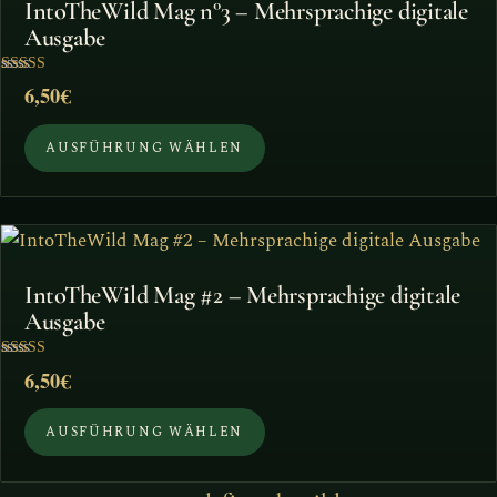
IntoTheWild Mag n°3 – Mehrsprachige digitale
weist
Ausgabe
mehrere
Varianten
Bewertet mit
6,50
€
5
auf.
von 5
Die
AUSFÜHRUNG WÄHLEN
Optionen
können
Dieses
auf
Produkt
der
IntoTheWild Mag #2 – Mehrsprachige digitale
weist
Produktseite
Ausgabe
mehrere
gewählt
Varianten
werden
Bewertet mit
6,50
€
5
auf.
von 5
Die
AUSFÜHRUNG WÄHLEN
Optionen
können