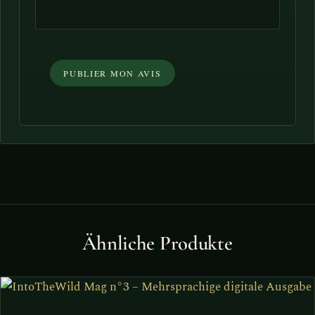
Ähnliche Produkte
Dieses
Produkt