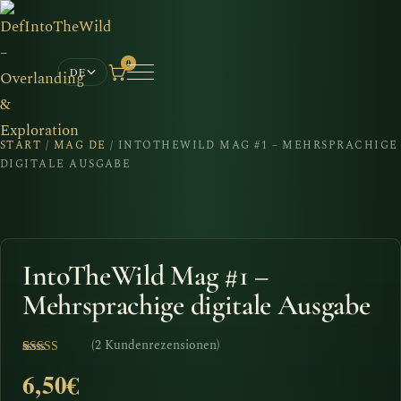
0
DE
START
/
MAG DE
/ INTOTHEWILD MAG #1 – MEHRSPRACHIGE
DIGITALE AUSGABE
IntoTheWild Mag #1 –
Mehrsprachige digitale Ausgabe
(
2
Kundenrezensionen)
Bewertet mit
2
6,50
€
5
von 5,
basierend
auf