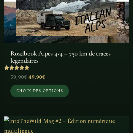
être
choisies
sur
la
page
du
Roadbook Alpes 4×4 – 750 km de traces
produit
légendaires
Note
Le
Le
59,90
€
49,90
€
5
sur 5
prix
prix
CHOIX DES OPTIONS
initial
actuel
était :
est :
59,90€.
49,90€.
Ce
produit