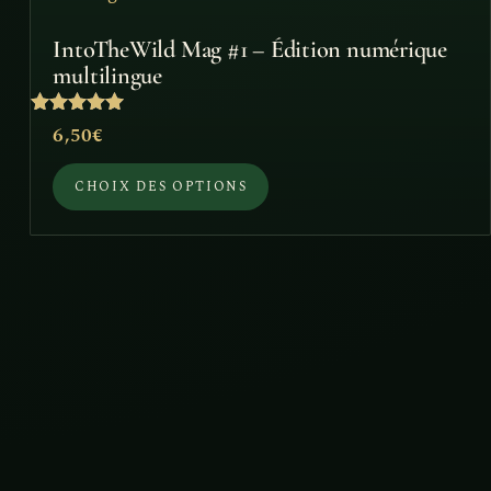
a
IntoTheWild Mag #1 – Édition numérique
plusieurs
multilingue
variations.
Note
6,50
€
Les
5
sur 5
options
CHOIX DES OPTIONS
peuvent
être
choisies
sur
la
page
du
produit