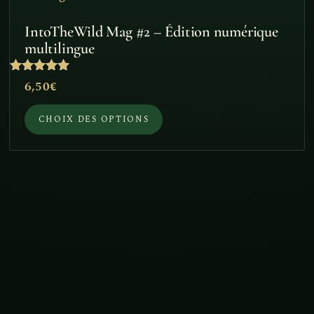
a
IntoTheWild Mag #2 – Édition numérique
plusieurs
multilingue
variations.
Note
6,50
€
Les
5
sur 5
options
CHOIX DES OPTIONS
peuvent
être
choisies
sur
la
page
du
produit