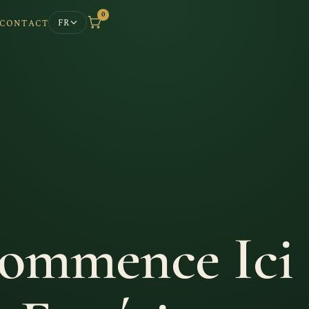
0
FR
CONTACT
ommence Ici :