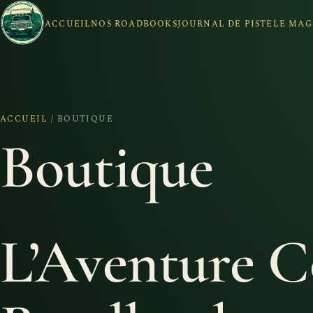
ACCUEIL
NOS ROADBOOKS
JOURNAL DE PISTE
LE MAG
ACCUEIL
/ BOUTIQUE
Boutique
L’Aventure C