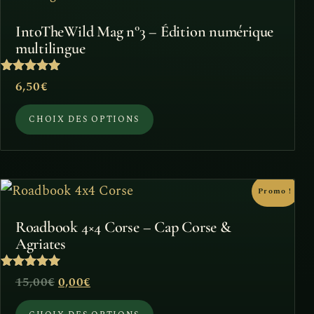
a
IntoTheWild Mag n°3 – Édition numérique
plusieurs
multilingue
variations.
Note
6,50
€
Les
5
sur 5
options
CHOIX DES OPTIONS
peuvent
être
choisies
Ce
Promo !
sur
produit
la
Roadbook 4×4 Corse – Cap Corse &
a
Agriates
page
plusieurs
du
Note
Le
Le
15,00
€
0,00
€
variations.
5
produit
sur 5
prix
prix
Les