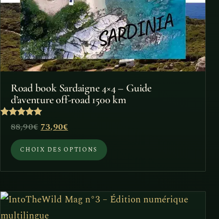
être
choisies
sur
la
page
du
Road book Sardaigne 4×4 – Guide
produit
d’aventure off-road 1500 km
Note
Le
Le
88,90
€
73,90
€
5
sur 5
prix
prix
CHOIX DES OPTIONS
initial
actuel
était :
est :
88,90€.
73,90€.
Ce
produit