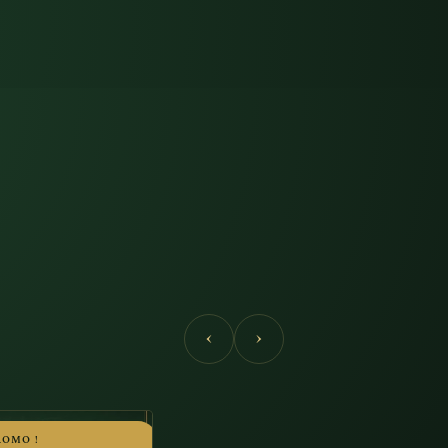
‹
›
ROMO !