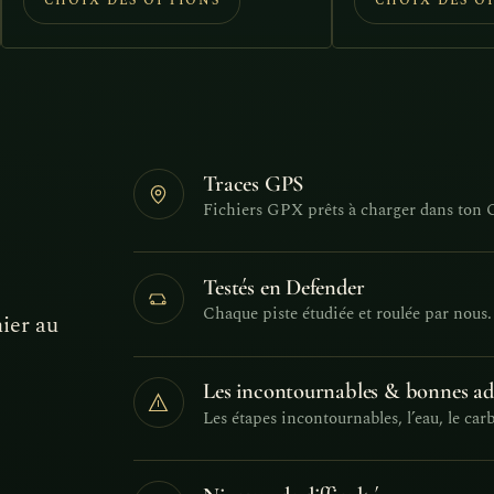
CHOIX DES OPTIONS
CHOIX DES O
était :
est :
10,00€.
7,
59,90€.
49,90€.
Traces GPS
Fichiers GPX prêts à charger dans ton 
Testés en Defender
Chaque piste étudiée et roulée par nous.
ier au
Les incontournables & bonnes ad
Les étapes incontournables, l’eau, le car