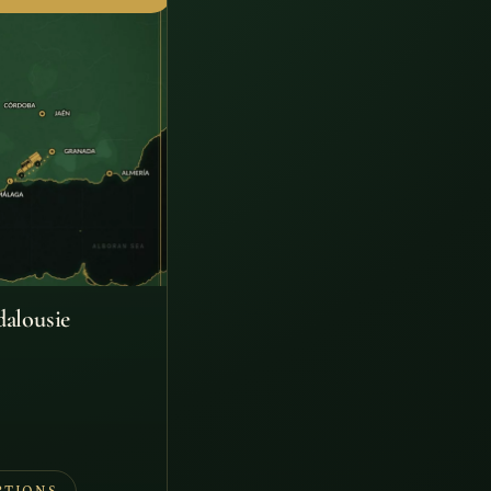
alousie
e
ix
tuel
t :