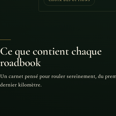
CHOIX DES OPTIONS
initial
actuel
était :
est :
88,90€.
73,90€.
Ce que contient chaque
roadbook
Un carnet pensé pour rouler sereinement, du prem
dernier kilomètre.