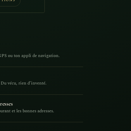
PTIONS
90€.
GPS ou ton appli de navigation.
 Du vécu, rien d’inventé.
resses
burant et les bonnes adresses.