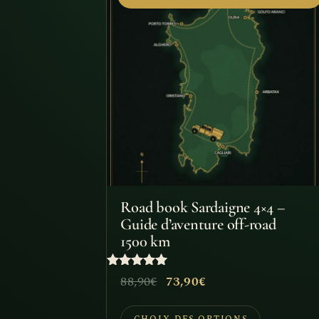
produit
a
plusieurs
variations.
Les
options
peuvent
être
choisies
Road book Sardaigne 4×4 –
sur
Guide d’aventure off-road
1500 km
la
page
Note
Le
Le
88,90
€
73,90
€
du
5
prix
prix
sur 5
produit