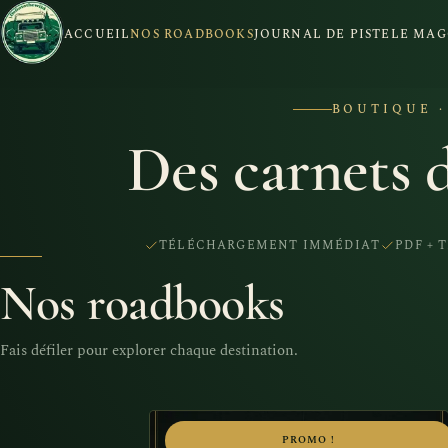
ACCUEIL
NOS ROADBOOKS
JOURNAL DE PISTE
LE MAG
BOUTIQUE 
Des carnets d
TÉLÉCHARGEMENT IMMÉDIAT
PDF + 
Nos roadbooks
Fais défiler pour explorer chaque destination.
Ce
PROMO !