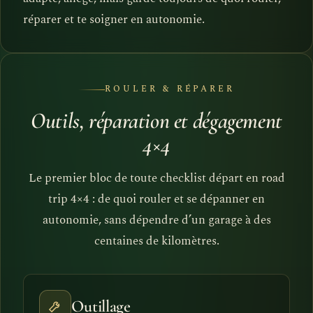
réparer et te soigner en autonomie.
ROULER & RÉPARER
Outils, réparation et dégagement
4×4
Le premier bloc de toute checklist départ en road
trip 4×4 : de quoi rouler et se dépanner en
autonomie, sans dépendre d’un garage à des
centaines de kilomètres.
Outillage