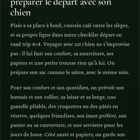
préparer le départ avec son
chien
Pixie a sa place à bord, coussin calé entre les sièges,
et sa propre ligne dans notre checklist départ en
road trip 4×4. Voyager avec un chien ne s’improvise
pas : il lui faut son confort, sa nourriture, ses
papiers et une petite trousse rien qu’à lui. On
prépare son sac comme le nôtre, avec le même soin.
Pour son confort et son quotidien, on prévoit son
harnais et son collier, sa laisse et sa longe, une
gamelle pliable, des croquettes ou des pâtés en
réserve, quelques friandises, son jouet préféré, son
panier ou sa couverture, et une serviette pour les
jours de boue. Côté santé et papiers, on garde son