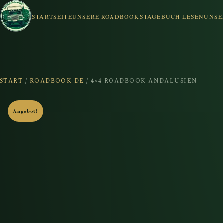
STARTSEITE
UNSERE ROADBOOKS
TAGEBUCH LESEN
UNSE
START
/
ROADBOOK DE
/ 4×4 ROADBOOK ANDALUSIEN
Angebot!