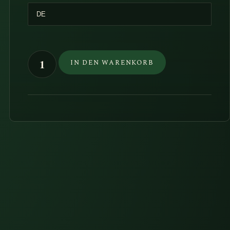
war:
ist:
10,00€
7,90€.
4x4
IN DEN WARENKORB
Roadbook
Andalusien
Menge