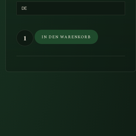
war:
ist:
88,90€
73,90€.
Roadbook
IN DEN WARENKORB
Sardinien
4x4
Menge