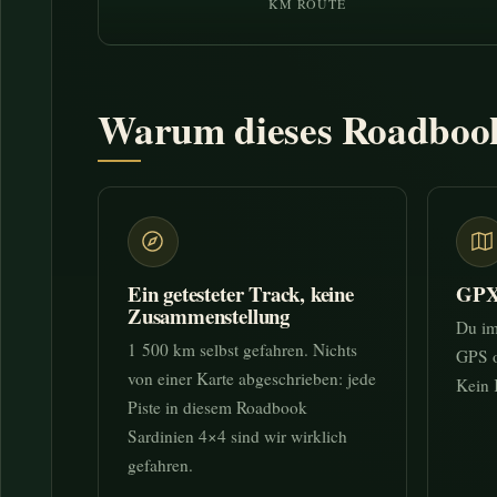
KM ROUTE
Warum dieses Roadbook 
Ein getesteter Track, keine
GPX-
Zusammenstellung
Du im
1 500 km selbst gefahren. Nichts
GPS o
von einer Karte abgeschrieben: jede
Kein 
Piste in diesem Roadbook
Sardinien 4×4 sind wir wirklich
gefahren.