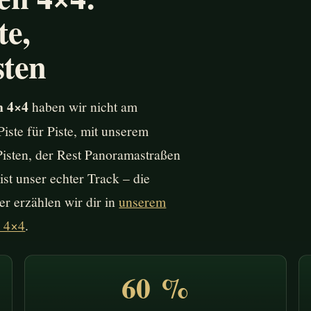
te,
sten
n 4×4
haben wir nicht am
Piste für Piste, mit unserem
isten, der Rest Panoramastraßen
st unser echter Track – die
er erzählen wir dir in
unserem
m 4×4
.
60 %