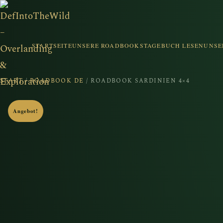
STARTSEITE
UNSERE ROADBOOKS
TAGEBUCH LESEN
UNSE
START
/
ROADBOOK DE
/ ROADBOOK SARDINIEN 4×4
Angebot!