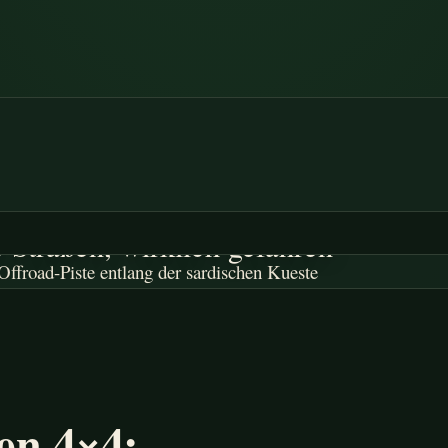
DINIEN 4×4
 Straßen, wirklich gefahren
en 4×4: